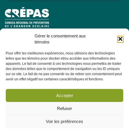
Gérer le consentement aux
e
Pavillon Manicouagan, 7
étage
témoins
2505, rue Saint-Hubert
Jonquière (Québec) G7X 7W2
Pour offrir les meilleures expériences, nous utilisons des technologies
telles que les témoins pour stocker et/ou accéder aux informations des
Consulter la section À PROPOS - ÉQUIPE pour les coordonnées
appareils. Le fait de consentir à ces technologies nous permettra de traiter
des membres de l'équipe.
des données telles que le comportement de navigation ou les ID uniques
sur ce site. Le fait de ne pas consentir ou de retirer son consentement peut
avoir un effet négatif sur certaines caractéristiques et fonctions.
Infolettre
Abonnez-vous dès maintenant à notre infolettre pour recevoir
Accepter
toutes les actualités, les évènements et autres concernant le
CRÉPAS.
Refuser
Voir les préférences
M'abonner