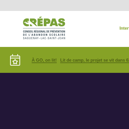
Inte
À GO, on lit!
Lit de camp, le projet se vit dans 