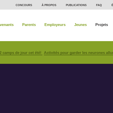
CONCOURS
À PROPOS
PUBLICATIONS
FAQ
rvenants
Parents
Employeurs
Jeunes
Projets
62 camps de jour cet été!
Activités pour garder les neurones allu