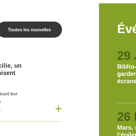
Év
Toutes les nouvelles
29 
lie, un
Biblio
misent
garder
écrans
sant leur
a
…
26 
Mars, 
l’épil