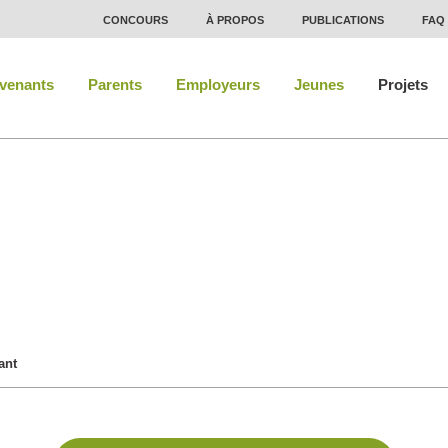
CONCOURS
À PROPOS
PUBLICATIONS
FAQ
rvenants
Parents
Employeurs
Jeunes
Projets
s de l’intervenant
ant