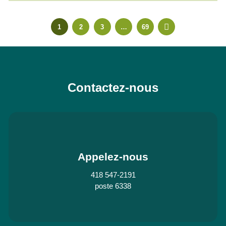
1
2
3
…
69
Contactez-nous
Appelez-nous
418 547-2191
poste 6338