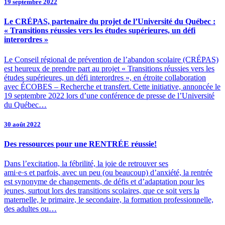
19 septembre 2022
Le CRÉPAS, partenaire du projet de l’Université du Québec :
« Transitions réussies vers les études supérieures, un défi
interordres »
Le Conseil régional de prévention de l’abandon scolaire (CRÉPAS)
est heureux de prendre part au projet « Transitions réussies vers les
études supérieures, un défi interordres », en étroite collaboration
avec ÉCOBES – Recherche et transfert. Cette initiative, annoncée le
19 septembre 2022 lors d’une conférence de presse de l’Université
du Québec…
30 août 2022
Des ressources pour une RENTRÉE réussie!
Dans l’excitation, la fébrilité, la joie de retrouver ses
ami·e·s et parfois, avec un peu (ou beaucoup) d’anxiété, la rentrée
est synonyme de changements, de défis et d’adaptation pour les
jeunes, surtout lors des transitions scolaires, que ce soit vers la
maternelle, le primaire, le secondaire, la formation professionnelle,
des adultes ou…