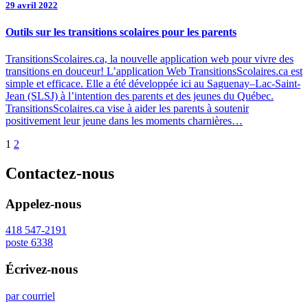
29 avril 2022
Outils sur les transitions scolaires pour les parents
TransitionsScolaires.ca, la nouvelle application web pour vivre des
transitions en douceur! L’application Web TransitionsScolaires.ca est
simple et efficace. Elle a été développée ici au Saguenay–Lac-Saint-
Jean (SLSJ) à l’intention des parents et des jeunes du Québec.
TransitionsScolaires.ca vise à aider les parents à soutenir
positivement leur jeune dans les moments charnières…
1
2
Contactez-nous
Appelez-nous
418 547-2191
poste 6338
Écrivez-nous
par courriel