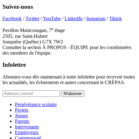
Suivez-nous
Facebook
/
Twitter
/
YouTube
/
LinkedIn
/
Instagram
/
Tiktok
e
Pavillon Manicouagan, 7
étage
2505, rue Saint-Hubert
Jonquière (Québec) G7X 7W2
Consulter la section À PROPOS - ÉQUIPE pour les coordonnées
des membres de l'équipe.
Infolettre
Abonnez-vous dès maintenant à notre infolettre pour recevoir toutes
les actualités, les évènements et autres concernant le CRÉPAS.
M'abonner
Persévérance scolaire
Projets
Jeunes
Parents
Intervenants
Employeurs
Communauté