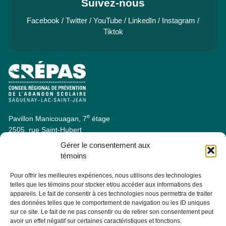
Suivez-nous
Facebook
/
Twitter
/
YouTube
/
LinkedIn
/
Instagram
/
Tiktok
e
Pavillon Manicouagan, 7
étage
2505, rue Saint-Hubert
Jonquière (Québec) G7X 7W2
Gérer le consentement aux
Consulter la section À PROPOS - ÉQUIPE pour les coordonnées
témoins
des membres de l'équipe.
Pour offrir les meilleures expériences, nous utilisons des technologies
telles que les témoins pour stocker et/ou accéder aux informations des
Infolettre
appareils. Le fait de consentir à ces technologies nous permettra de traiter
des données telles que le comportement de navigation ou les ID uniques
sur ce site. Le fait de ne pas consentir ou de retirer son consentement peut
Abonnez-vous dès maintenant à notre infolettre pour recevoir
avoir un effet négatif sur certaines caractéristiques et fonctions.
toutes les actualités, les évènements et autres concernant le