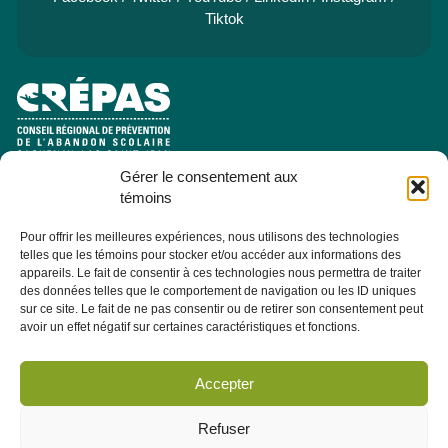
Tiktok
Gérer le consentement aux
e
Pavillon Manicouagan, 7
étage
témoins
2505, rue Saint-Hubert
Jonquière (Québec) G7X 7W2
Pour offrir les meilleures expériences, nous utilisons des technologies
telles que les témoins pour stocker et/ou accéder aux informations des
Consulter la section À PROPOS - ÉQUIPE pour les coordonnées
appareils. Le fait de consentir à ces technologies nous permettra de traiter
des membres de l'équipe.
des données telles que le comportement de navigation ou les ID uniques
sur ce site. Le fait de ne pas consentir ou de retirer son consentement peut
avoir un effet négatif sur certaines caractéristiques et fonctions.
Infolettre
Abonnez-vous dès maintenant à notre infolettre pour recevoir
Accepter
toutes les actualités, les évènements et autres concernant le
CRÉPAS.
Refuser