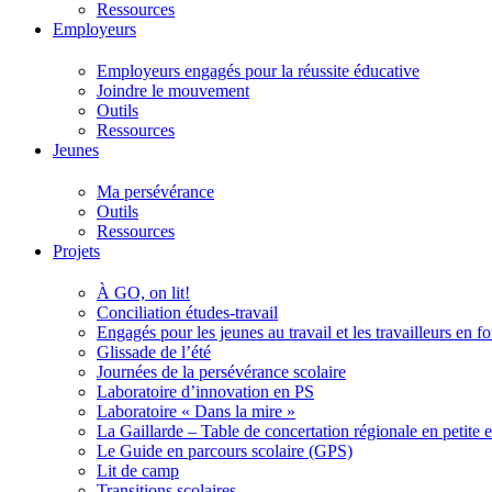
Ressources
Employeurs
Employeurs engagés pour la réussite éducative
Joindre le mouvement
Outils
Ressources
Jeunes
Ma persévérance
Outils
Ressources
Projets
À GO, on lit!
Conciliation études-travail
Engagés pour les jeunes au travail et les travailleurs en 
Glissade de l’été
Journées de la persévérance scolaire
Laboratoire d’innovation en PS
Laboratoire « Dans la mire »
La Gaillarde – Table de concertation régionale en petite 
Le Guide en parcours scolaire (GPS)
Lit de camp
Transitions scolaires