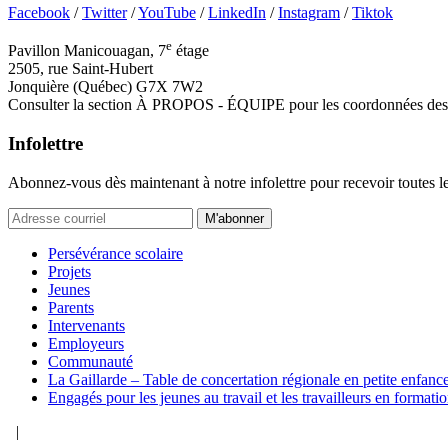
Facebook
/
Twitter
/
YouTube
/
LinkedIn
/
Instagram
/
Tiktok
e
Pavillon Manicouagan, 7
étage
2505, rue Saint-Hubert
Jonquière (Québec) G7X 7W2
Consulter la section À PROPOS - ÉQUIPE pour les coordonnées des 
Infolettre
Abonnez-vous dès maintenant à notre infolettre pour recevoir toutes l
M'abonner
Persévérance scolaire
Projets
Jeunes
Parents
Intervenants
Employeurs
Communauté
La Gaillarde – Table de concertation régionale en petite enfanc
Engagés pour les jeunes au travail et les travailleurs en formati
|