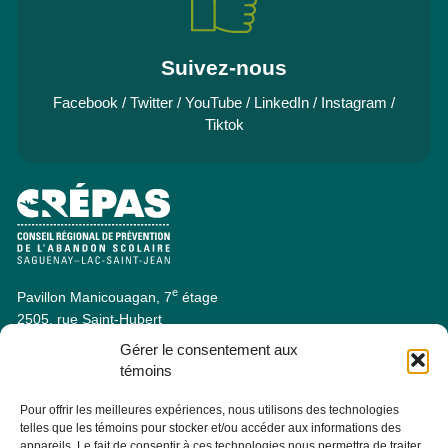
Suivez-nous
Facebook
/
Twitter
/
YouTube
/
LinkedIn
/
Instagram
/
Tiktok
e
Pavillon Manicouagan, 7
étage
2505, rue Saint-Hubert
Jonquière (Québec) G7X 7W2
Gérer le consentement aux
Consulter la section À PROPOS - ÉQUIPE pour les coordonnées
témoins
des membres de l'équipe.
Pour offrir les meilleures expériences, nous utilisons des technologies
telles que les témoins pour stocker et/ou accéder aux informations des
Infolettre
appareils. Le fait de consentir à ces technologies nous permettra de traiter