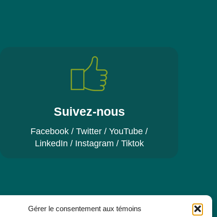
Suivez-nous
Facebook
/
Twitter
/
YouTube
/
LinkedIn
/
Instagram
/
Tiktok
Gérer le consentement aux témoins
re pour recevoir toutes les actualités, les