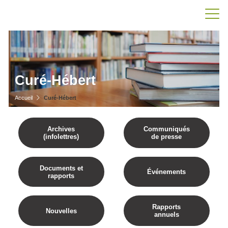
Curé-Hébert
Accueil
Curé-Hébert
Archives
Communiqués
(infolettres)
de presse
Documents et
Événements
rapports
Rapports
Nouvelles
annuels