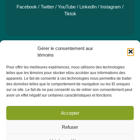
Facebook
/
Twitter
/
YouTube
/
LinkedIn
/
Instagram
/
Tiktok
Gérer le consentement aux
e
Pavillon Manicouagan, 7
étage
témoins
2505, rue Saint-Hubert
Jonquière (Québec) G7X 7W2
Pour offrir les meilleures expériences, nous utilisons des technologies
Consulter la section À PROPOS - ÉQUIPE pour les coordonnées
telles que les témoins pour stocker et/ou accéder aux informations des
des membres de l'équipe.
appareils. Le fait de consentir à ces technologies nous permettra de traiter
des données telles que le comportement de navigation ou les ID uniques
sur ce site. Le fait de ne pas consentir ou de retirer son consentement peut
avoir un effet négatif sur certaines caractéristiques et fonctions.
Infolettre
Abonnez-vous dès maintenant à notre infolettre pour recevoir
Accepter
toutes les actualités, les évènements et autres concernant le
CRÉPAS.
Refuser