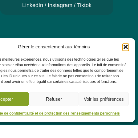
LinkedIn
/
Instagram
/
Tiktok
Gérer le consentement aux témoins
re pour recevoir toutes les actualités, les
AS.
les meilleures expériences, nous utilisons des technologies telles que les
 stocker et/ou accéder aux informations des appareils. Le fait de consentir à
gies nous permettra de traiter des données telles que le comportement de
 les ID uniques sur ce site. Le fait de ne pas consentir ou de retirer son
M'abonner
 peut avoir un effet négatif sur certaines caractéristiques et fonctions.
cepter
Refuser
Voir les préférences
que de confidentialité et de protection des renseignements personnels
le en petite enfance
Concours
À propos
Publications
FAQ
|