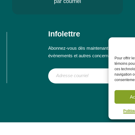
par courriel
Infolettre
Abonnez-vous dès maintenant à notre infolett
évènements et autres concernant le CRÉP
Pour offrir 
témoins pour
ces technolo
navigation ou
consentement
Ac
Politi
ployeurs
Communauté
La Gaillarde – Table de concertation régiona