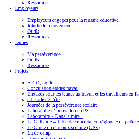
Ressources
Employeurs
Employeurs engagés pour la réussite éducative
Joindre le mouvement
Outils
Ressources
Jeunes
Ma persévérance
Outils
Ressources
Projets
À GO, on lit!
Conciliation études-travail
Engagés pour les jeunes au travail et les travailleurs en 
Glissade de l’été
Journées de la persévérance scolaire
Laboratoire d’innovation en PS
Laboratoire « Dans la mire »
La Gaillarde – Table de concertation régionale en petite 
Le Guide en parcours scolaire (GPS)
Lit de camp
Transitions scolaires