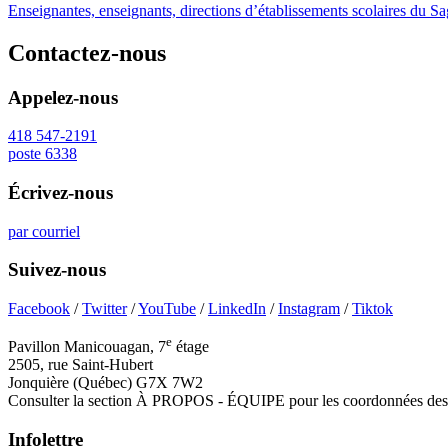
Enseignantes, enseignants, directions d’établissements scolaires du S
Contactez-nous
Appelez-nous
418 547-2191
poste 6338
Écrivez-nous
par courriel
Suivez-nous
Facebook
/
Twitter
/
YouTube
/
LinkedIn
/
Instagram
/
Tiktok
e
Pavillon Manicouagan, 7
étage
2505, rue Saint-Hubert
Jonquière (Québec) G7X 7W2
Consulter la section À PROPOS - ÉQUIPE pour les coordonnées des 
Infolettre