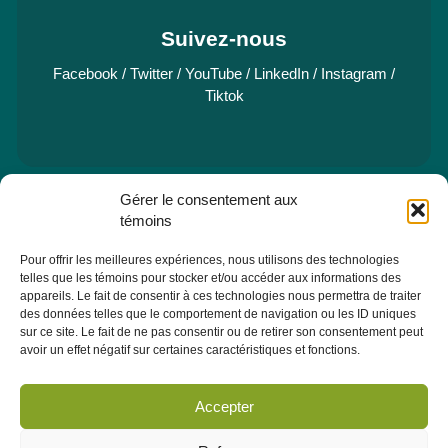
Suivez-nous
Facebook
/
Twitter
/
YouTube
/
LinkedIn
/
Instagram
/
Tiktok
Gérer le consentement aux
e
Pavillon Manicouagan, 7
étage
témoins
2505, rue Saint-Hubert
Jonquière (Québec) G7X 7W2
Pour offrir les meilleures expériences, nous utilisons des technologies
telles que les témoins pour stocker et/ou accéder aux informations des
Consulter la section À PROPOS - ÉQUIPE pour les coordonnées
appareils. Le fait de consentir à ces technologies nous permettra de traiter
des membres de l'équipe.
des données telles que le comportement de navigation ou les ID uniques
sur ce site. Le fait de ne pas consentir ou de retirer son consentement peut
avoir un effet négatif sur certaines caractéristiques et fonctions.
Infolettre
Abonnez-vous dès maintenant à notre infolettre pour recevoir
Accepter
toutes les actualités, les évènements et autres concernant le
CRÉPAS.