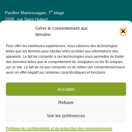
e
Pavillon Manicouagan, 7
étage
2505, rue Saint-Hubert
Jonquière (Québec) G7X 7W2
Gérer le consentement aux
Consulter la section À PROPOS - ÉQUIPE pour les coordonnées
témoins
des membres de l'équipe.
Pour offrir les meilleures expériences, nous utilisons des technologies
telles que les témoins pour stocker et/ou accéder aux informations des
Infolettre
appareils. Le fait de consentir à ces technologies nous permettra de traiter
des données telles que le comportement de navigation ou les ID uniques
sur ce site. Le fait de ne pas consentir ou de retirer son consentement peut
Abonnez-vous dès maintenant à notre infolettre pour recevoir
avoir un effet négatif sur certaines caractéristiques et fonctions.
toutes les actualités, les évènements et autres concernant le
CRÉPAS.
Accepter
M'abonner
Refuser
Voir les préférences
Politique de confidentialité et de protection des renseignements
Politique de confidentialité et de protection des renseignements personnels