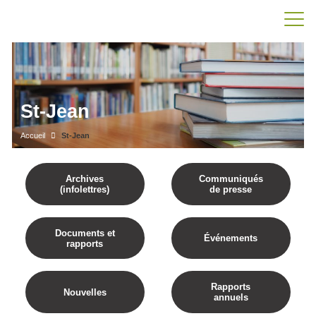
St-Jean
Accueil
St-Jean
Archives
Communiqués
(infolettres)
de presse
Documents et
Événements
rapports
Rapports
Nouvelles
annuels