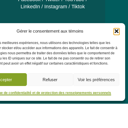
LinkedIn
/
Instagram
/
Tiktok
Gérer le consentement aux témoins
les meilleures expériences, nous utilisons des technologies telles que les
 stocker et/ou accéder aux informations des appareils. Le fait de consentir à
gies nous permettra de traiter des données telles que le comportement de
re pour recevoir toutes les actualités, les
 les ID uniques sur ce site. Le fait de ne pas consentir ou de retirer son
 peut avoir un effet négatif sur certaines caractéristiques et fonctions.
AS.
cepter
Refuser
Voir les préférences
M'abonner
que de confidentialité et de protection des renseignements personnels
le en petite enfance
Concours
À propos
Publications
FAQ
|
Équipe
Nous joindre