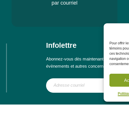
par courriel
Infolettre
Pour offrir 
témoins pour
ces technolo
Abonnez-vous dès maintenant à notre infolett
navigation ou
consentement
évènements et autres concernant le CRÉP
Ac
Politi
ployeurs
Communauté
La Gaillarde – Table de concertation régiona
inue
Politique de confidentialité et de protection des renseignements personnels