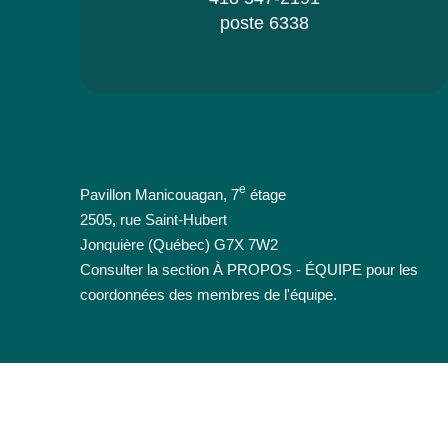
poste 6338
e
Pavillon Manicouagan, 7
étage
2505, rue Saint-Hubert
Jonquière (Québec) G7X 7W2
Consulter la section À PROPOS - ÉQUIPE pour les
coordonnées des membres de l'équipe.
Persévérance scolaire
Projets
Jeunes
Parents
Intervenants
Em
Engagés pour les jeunes au travail et les travailleurs en formation cont