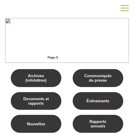
Saguenay
Accueil
Saguenay
Page 5
Archives
Communiqués
(infolettres)
de presse
Documents et
Événements
rapports
Rapports
Nouvelles
annuels