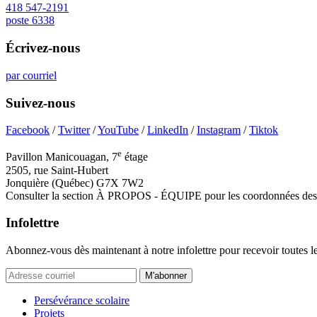
418 547-2191
poste 6338
Écrivez-nous
par courriel
Suivez-nous
Facebook
/
Twitter
/
YouTube
/
LinkedIn
/
Instagram
/
Tiktok
e
Pavillon Manicouagan, 7
étage
2505, rue Saint-Hubert
Jonquière (Québec) G7X 7W2
Consulter la section À PROPOS - ÉQUIPE pour les coordonnées des 
Infolettre
Abonnez-vous dès maintenant à notre infolettre pour recevoir toutes l
M'abonner
Persévérance scolaire
Projets