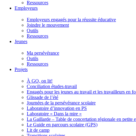
Ressources
Employeurs
Employeurs engagés pour la réussite éducative
Joindre le mouvement
Outils
Ressources
Jeunes
Ma persévérance
Outils
Ressources
Projets
À GO, on lit!
Conciliation études-travail
Engagés pour les jeunes au travail et les travailleurs en 
Glissade de l’été
Journées de la persévérance scolaire
Laboratoire d’innovation en PS
Laboratoire « Dans la mire »
La Gaillarde – Table de concertation régionale en petite 
Le Guide en parcours scolaire (GPS)
Lit de camp
Transitions scolaires