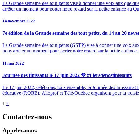
La Grande semaine des tout-petits vise à donner une voix aux quelque 5
arrêter un moment pour porter notre regard sur la petite enfance au 
14 novembre 2022
7e édition de la Grande semaine des tout-petits, du 14 au 20 nov
La Grande semaine des tout-petits (GSTP) vise à donner une voix aux qu
nous arrêter un moment pour porter notre regard sur la petite enfan
11 mai 2022
Journée des finissants le 17 juin 2022 💚 #Fiersdenosfinissants
Le 17 juin 2022, célébrons, tous ensemble, la Journée des finissants!
éducative (RQRÉ), Alloprof et Télé-Québec organisent pour la troisième
1
2
Contactez-nous
Appelez-nous