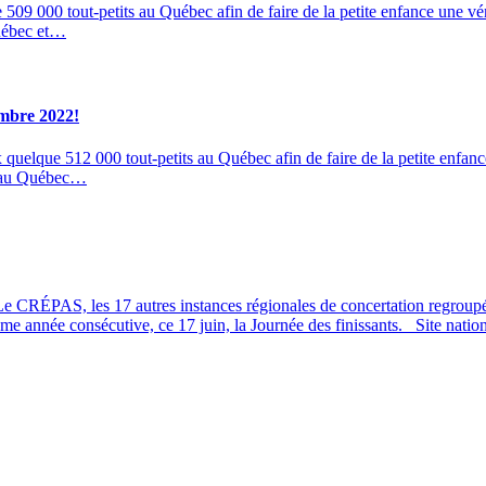
09 000 tout-petits au Québec afin de faire de la petite enfance une véri
Québec et…
embre 2022!
elque 512 000 tout-petits au Québec afin de faire de la petite enfance 
ce au Québec…
 Le CRÉPAS, les 17 autres instances régionales de concertation regroup
 année consécutive, ce 17 juin, la Journée des finissants. Site nationa