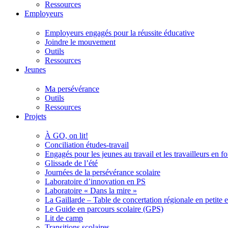
Ressources
Employeurs
Employeurs engagés pour la réussite éducative
Joindre le mouvement
Outils
Ressources
Jeunes
Ma persévérance
Outils
Ressources
Projets
À GO, on lit!
Conciliation études-travail
Engagés pour les jeunes au travail et les travailleurs en 
Glissade de l’été
Journées de la persévérance scolaire
Laboratoire d’innovation en PS
Laboratoire « Dans la mire »
La Gaillarde – Table de concertation régionale en petite 
Le Guide en parcours scolaire (GPS)
Lit de camp
Transitions scolaires