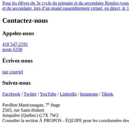
Pour les élèves du 3e cycle du primaire et du secondaire Rendez-vous 
et du secondaire, lors d’un grand rassemblement virtuel, en direct, le 
Contactez-nous
Appelez-nous
418 547-2191
poste 6338
Écrivez-nous
par courriel
Suivez-nous
Facebook
/
Twitter
/
YouTube
/
LinkedIn
/
Instagram
/
Tiktok
e
Pavillon Manicouagan, 7
étage
2505, rue Saint-Hubert
Jonquière (Québec) G7X 7W2
Consulter la section À PROPOS - ÉQUIPE pour les coordonnées des 