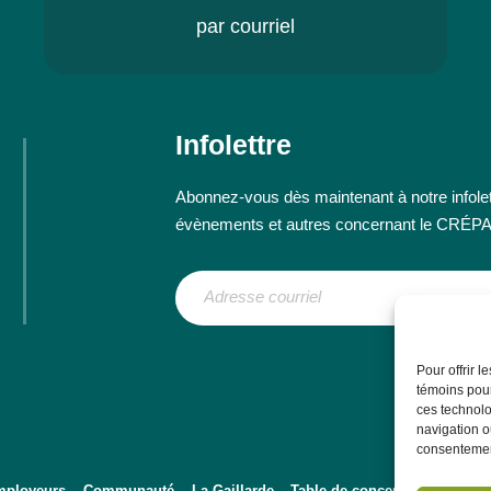
par courriel
Infolettre
Abonnez-vous dès maintenant à notre infolett
évènements et autres concernant le CRÉP
Pour offrir 
témoins pour
ces technolo
navigation ou
consentement
ployeurs
Communauté
La Gaillarde – Table de concertation régiona