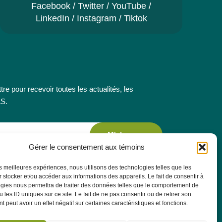
Facebook
/
Twitter
/
YouTube
/
LinkedIn
/
Instagram
/
Tiktok
re pour recevoir toutes les actualités, les
AS.
M'abonner
Gérer le consentement aux témoins
les meilleures expériences, nous utilisons des technologies telles que les
 stocker et/ou accéder aux informations des appareils. Le fait de consentir à
gies nous permettra de traiter des données telles que le comportement de
 les ID uniques sur ce site. Le fait de ne pas consentir ou de retirer son
 peut avoir un effet négatif sur certaines caractéristiques et fonctions.
le en petite enfance
Concours
À propos
Publications
FAQ