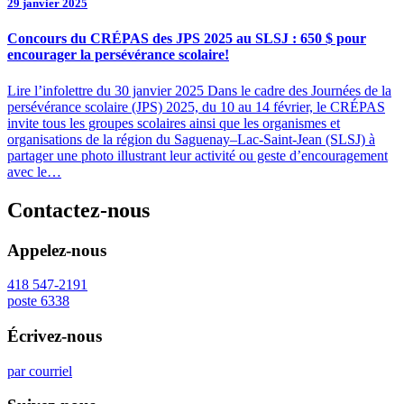
29 janvier 2025
Concours du CRÉPAS des JPS 2025 au SLSJ : 650 $ pour
encourager la persévérance scolaire!
Lire l’infolettre du 30 janvier 2025 Dans le cadre des Journées de la
persévérance scolaire (JPS) 2025, du 10 au 14 février, le CRÉPAS
invite tous les groupes scolaires ainsi que les organismes et
organisations de la région du Saguenay–Lac-Saint-Jean (SLSJ) à
partager une photo illustrant leur activité ou geste d’encouragement
avec le…
Contactez-nous
Appelez-nous
418 547-2191
poste 6338
Écrivez-nous
par courriel