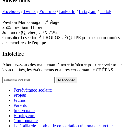
Suivez-nous
Facebook
/
Twitter
/
YouTube
/
LinkedIn
/
Instagram
/
Tiktok
e
Pavillon Manicouagan, 7
étage
2505, rue Saint-Hubert
Jonquière (Québec) G7X 7W2
Consulter la section À PROPOS - ÉQUIPE pour les coordonnées
des membres de l'équipe.
Infolettre
Abonnez-vous dès maintenant à notre infolettre pour recevoir toutes
les actualités, les évènements et autres concernant le CRÉPAS.
M'abonner
Persévérance scolaire
Projets
Jeunes
Parents
Intervenants
Employeurs
Communauté
La Gaillarde – Table de concertation régionale en petite