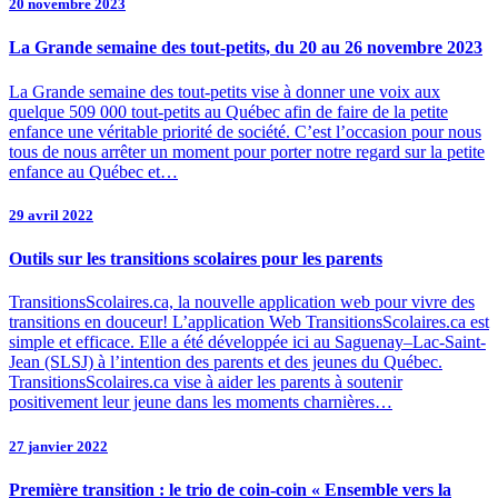
20 novembre 2023
La Grande semaine des tout-petits, du 20 au 26 novembre 2023
La Grande semaine des tout-petits vise à donner une voix aux
quelque 509 000 tout-petits au Québec afin de faire de la petite
enfance une véritable priorité de société. C’est l’occasion pour nous
tous de nous arrêter un moment pour porter notre regard sur la petite
enfance au Québec et…
29 avril 2022
Outils sur les transitions scolaires pour les parents
TransitionsScolaires.ca, la nouvelle application web pour vivre des
transitions en douceur! L’application Web TransitionsScolaires.ca est
simple et efficace. Elle a été développée ici au Saguenay–Lac-Saint-
Jean (SLSJ) à l’intention des parents et des jeunes du Québec.
TransitionsScolaires.ca vise à aider les parents à soutenir
positivement leur jeune dans les moments charnières…
27 janvier 2022
Première transition : le trio de coin-coin « Ensemble vers la