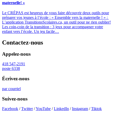
maternelle! »
Le CRÉPAS est heureux de vous faire découvrir deux outils pour
préparer vos jeunes à l’école : « Ensemble vers la maternelle ! » :
L’application TransitionsScolaires.ca, un outil pour ne rien oublier!
Les coin-coin de la transition : 3 jeux pour accompagner votre
enfant vers l’école. Un jeu facile…
Contactez-nous
Appelez-nous
418 547-2191
poste 6338
Écrivez-nous
par courriel
Suivez-nous
Facebook
/
Twitter
/
YouTube
/
LinkedIn
/
Instagram
/
Tiktok