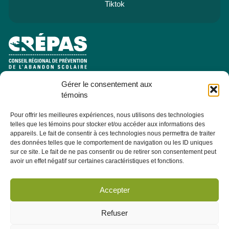
Tiktok
Gérer le consentement aux
e
Pavillon Manicouagan, 7
étage
témoins
2505, rue Saint-Hubert
Jonquière (Québec) G7X 7W2
Pour offrir les meilleures expériences, nous utilisons des technologies
telles que les témoins pour stocker et/ou accéder aux informations des
Consulter la section À PROPOS - ÉQUIPE pour les coordonnées
appareils. Le fait de consentir à ces technologies nous permettra de traiter
des membres de l'équipe.
des données telles que le comportement de navigation ou les ID uniques
sur ce site. Le fait de ne pas consentir ou de retirer son consentement peut
avoir un effet négatif sur certaines caractéristiques et fonctions.
Infolettre
Abonnez-vous dès maintenant à notre infolettre pour recevoir
Accepter
toutes les actualités, les évènements et autres concernant le
CRÉPAS.
Refuser