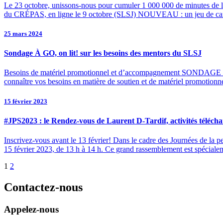
Le 23 octobre, unissons-nous pour cumuler 1 000 000 de minutes de
du CRÉPAS, en ligne le 9 octobre (SLSJ) NOUVEAU : un jeu de ca
25 mars 2024
Sondage À GO, on lit! sur les besoins des mentors du SLSJ
Besoins de matériel promotionnel et d’accompagnement SONDAGE À
connaître vos besoins en matière de soutien et de matériel promotionne
15 février 2023
#JPS2023 : le Rendez-vous de Laurent D-Tardif, activités télécha
Inscrivez-vous avant le 13 février! Dans le cadre des Journées de la p
15 février 2023, de 13 h à 14 h. Ce grand rassemblement est spécial
1
2
Contactez-nous
Appelez-nous