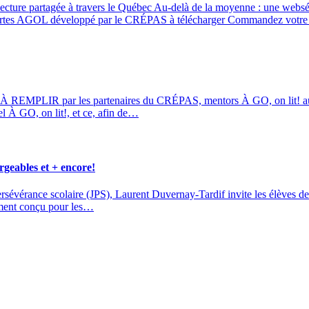
 lecture partagée à travers le Québec Au-delà de la moyenne : une w
rtes AGOL développé par le CRÉPAS à télécharger Commandez votre
 REMPLIR par les partenaires du CRÉPAS, mentors À GO, on lit! au
l À GO, on lit!, et ce, afin de…
rgeables et + encore!
ersévérance scolaire (JPS), Laurent Duvernay-Tardif invite les élèves de
ement conçu pour les…