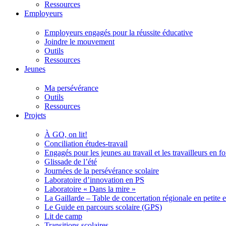
Ressources
Employeurs
Employeurs engagés pour la réussite éducative
Joindre le mouvement
Outils
Ressources
Jeunes
Ma persévérance
Outils
Ressources
Projets
À GO, on lit!
Conciliation études-travail
Engagés pour les jeunes au travail et les travailleurs en 
Glissade de l’été
Journées de la persévérance scolaire
Laboratoire d’innovation en PS
Laboratoire « Dans la mire »
La Gaillarde – Table de concertation régionale en petite 
Le Guide en parcours scolaire (GPS)
Lit de camp
Transitions scolaires