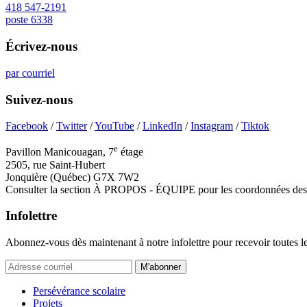
418 547-2191
poste 6338
Écrivez-nous
par courriel
Suivez-nous
Facebook
/
Twitter
/
YouTube
/
LinkedIn
/
Instagram
/
Tiktok
e
Pavillon Manicouagan, 7
étage
2505, rue Saint-Hubert
Jonquière (Québec) G7X 7W2
Consulter la section À PROPOS - ÉQUIPE pour les coordonnées des 
Infolettre
Abonnez-vous dès maintenant à notre infolettre pour recevoir toutes l
M'abonner
Persévérance scolaire
Projets