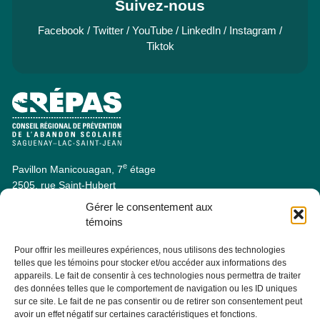
Suivez-nous
Facebook
/
Twitter
/
YouTube
/
LinkedIn
/
Instagram
/
Tiktok
e
Pavillon Manicouagan, 7
étage
2505, rue Saint-Hubert
Jonquière (Québec) G7X 7W2
Gérer le consentement aux
Consulter la section À PROPOS - ÉQUIPE pour les coordonnées
témoins
des membres de l'équipe.
Pour offrir les meilleures expériences, nous utilisons des technologies
telles que les témoins pour stocker et/ou accéder aux informations des
Infolettre
appareils. Le fait de consentir à ces technologies nous permettra de traiter
des données telles que le comportement de navigation ou les ID uniques
sur ce site. Le fait de ne pas consentir ou de retirer son consentement peut
Abonnez-vous dès maintenant à notre infolettre pour recevoir
avoir un effet négatif sur certaines caractéristiques et fonctions.