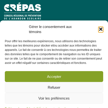
Gérer le consentement aux
e
Pavillon Manicouagan, 7
étage
témoins
2505, rue Saint-Hubert
Jonquière (Québec) G7X 7W2
Pour offrir les meilleures expériences, nous utilisons des technologies
telles que les témoins pour stocker et/ou accéder aux informations des
Consulter la section À PROPOS - ÉQUIPE pour les coordonnées
appareils. Le fait de consentir à ces technologies nous permettra de traiter
des membres de l'équipe.
des données telles que le comportement de navigation ou les ID uniques
sur ce site. Le fait de ne pas consentir ou de retirer son consentement peut
avoir un effet négatif sur certaines caractéristiques et fonctions.
Infolettre
Abonnez-vous dès maintenant à notre infolettre pour recevoir
Accepter
toutes les actualités, les évènements et autres concernant le
CRÉPAS.
Refuser
Voir les préférences
M'abonner