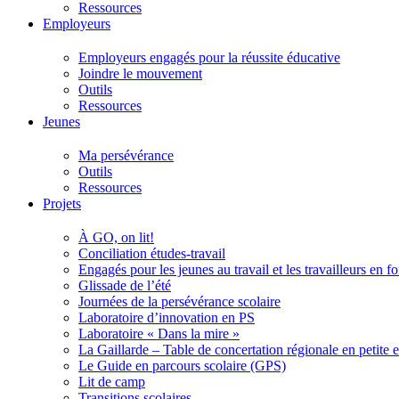
Ressources
Employeurs
Employeurs engagés pour la réussite éducative
Joindre le mouvement
Outils
Ressources
Jeunes
Ma persévérance
Outils
Ressources
Projets
À GO, on lit!
Conciliation études-travail
Engagés pour les jeunes au travail et les travailleurs en 
Glissade de l’été
Journées de la persévérance scolaire
Laboratoire d’innovation en PS
Laboratoire « Dans la mire »
La Gaillarde – Table de concertation régionale en petite 
Le Guide en parcours scolaire (GPS)
Lit de camp
Transitions scolaires