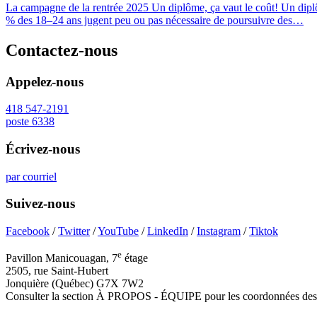
La campagne de la rentrée 2025 Un diplôme, ça vaut le coût! Un diplôme
% des 18–24 ans jugent peu ou pas nécessaire de poursuivre des…
Contactez-nous
Appelez-nous
418 547-2191
poste 6338
Écrivez-nous
par courriel
Suivez-nous
Facebook
/
Twitter
/
YouTube
/
LinkedIn
/
Instagram
/
Tiktok
e
Pavillon Manicouagan, 7
étage
2505, rue Saint-Hubert
Jonquière (Québec) G7X 7W2
Consulter la section À PROPOS - ÉQUIPE pour les coordonnées des 