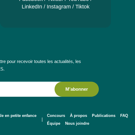
LinkedIn
/
Instagram
/
Tiktok
re pour recevoir toutes les actualités, les
AS.
M'abonner
le en petite enfance
Concours
À propos
Publications
FAQ
|
Équipe
Nous joindre