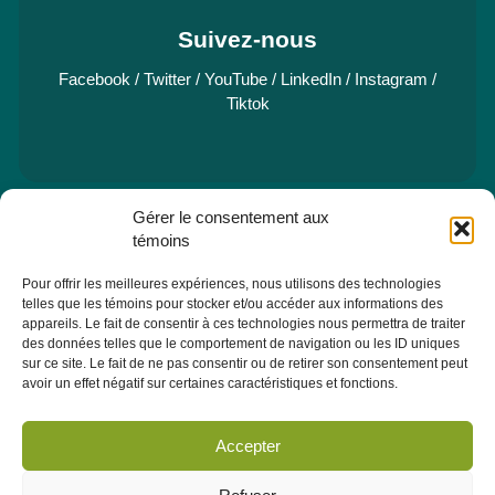
Suivez-nous
Facebook
/
Twitter
/
YouTube
/
LinkedIn
/
Instagram
/
Tiktok
Gérer le consentement aux
e
Pavillon Manicouagan, 7
étage
témoins
2505, rue Saint-Hubert
Jonquière (Québec) G7X 7W2
Pour offrir les meilleures expériences, nous utilisons des technologies
telles que les témoins pour stocker et/ou accéder aux informations des
Consulter la section À PROPOS - ÉQUIPE pour les coordonnées
appareils. Le fait de consentir à ces technologies nous permettra de traiter
des membres de l'équipe.
des données telles que le comportement de navigation ou les ID uniques
sur ce site. Le fait de ne pas consentir ou de retirer son consentement peut
avoir un effet négatif sur certaines caractéristiques et fonctions.
Infolettre
Abonnez-vous dès maintenant à notre infolettre pour recevoir
Accepter
toutes les actualités, les évènements et autres concernant le
CRÉPAS.