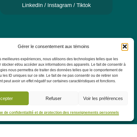
LinkedIn
/
Instagram
/
Tiktok
Gérer le consentement aux témoins
re pour recevoir toutes les actualités, les
AS.
les meilleures expériences, nous utilisons des technologies telles que les
 stocker et/ou accéder aux informations des appareils. Le fait de consentir à
gies nous permettra de traiter des données telles que le comportement de
 les ID uniques sur ce site. Le fait de ne pas consentir ou de retirer son
M'abonner
 peut avoir un effet négatif sur certaines caractéristiques et fonctions.
cepter
Refuser
Voir les préférences
que de confidentialité et de protection des renseignements personnels
le en petite enfance
Concours
À propos
Publications
FAQ
|