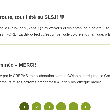
route, tout l’été au SLSJ! 💚
e la Biblio-Tech (5 ans +) Saviez-vous qu’un enfant peut perdre jusq
es (RQRE) La Biblio-Tech, c’est un véhicule coloré et dynamique, à la
rminée – MERCI!
isé par le CRÉPAS en collaboration avec le COlab numérique et le Conse
mateurs et ses activités étonnantes! À la fois bibliothèque mobile…
1
2
3
…
5