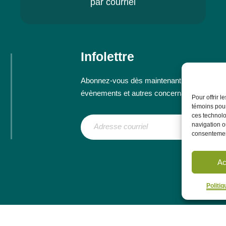
par courriel
Infolettre
Abonnez-vous dès maintenant à notre infolett
évènements et autres concernant le CRÉP
Pour offrir 
témoins pour
ces technolo
navigation ou
consentement
Ac
Politi
ployeurs
Communauté
La Gaillarde – Table de concertation régiona