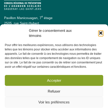
e
Pavillon Manicouagan, 7
étage
2505, rue Saint-Hubert
Jonquière (Québec) G7X 7W2
Gérer le consentement aux
Consulter la section À PROPOS - ÉQUIPE pour les coordonnées
témoins
des membres de l'équipe.
Pour offrir les meilleures expériences, nous utilisons des technologies
telles que les témoins pour stocker et/ou accéder aux informations des
Infolettre
appareils. Le fait de consentir à ces technologies nous permettra de traiter
des données telles que le comportement de navigation ou les ID uniques
sur ce site. Le fait de ne pas consentir ou de retirer son consentement peut
Abonnez-vous dès maintenant à notre infolettre pour recevoir
avoir un effet négatif sur certaines caractéristiques et fonctions.
toutes les actualités, les évènements et autres concernant le
CRÉPAS.
Accepter
M'abonner
Refuser
Voir les préférences