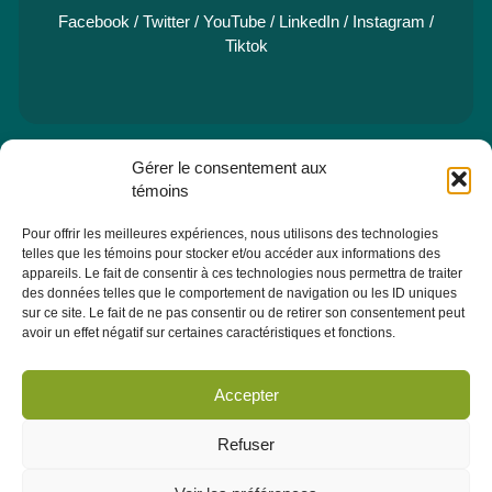
Facebook
/
Twitter
/
YouTube
/
LinkedIn
/
Instagram
/
Tiktok
Gérer le consentement aux
e
Pavillon Manicouagan, 7
étage
témoins
2505, rue Saint-Hubert
Jonquière (Québec) G7X 7W2
Pour offrir les meilleures expériences, nous utilisons des technologies
Consulter la section À PROPOS - ÉQUIPE pour les coordonnées
telles que les témoins pour stocker et/ou accéder aux informations des
des membres de l'équipe.
appareils. Le fait de consentir à ces technologies nous permettra de traiter
des données telles que le comportement de navigation ou les ID uniques
sur ce site. Le fait de ne pas consentir ou de retirer son consentement peut
avoir un effet négatif sur certaines caractéristiques et fonctions.
Infolettre
Abonnez-vous dès maintenant à notre infolettre pour recevoir
Accepter
toutes les actualités, les évènements et autres concernant le
CRÉPAS.
Refuser