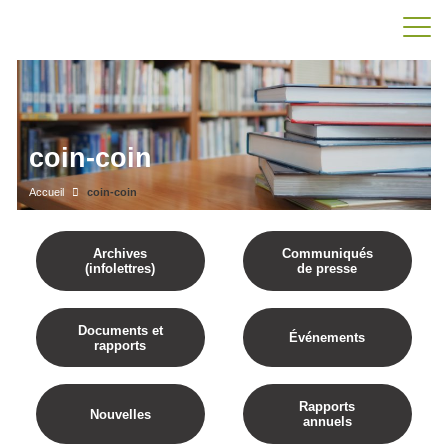
coin-coin
Accueil
coin-coin
Archives
Communiqués
(infolettres)
de presse
Documents et
Événements
rapports
Rapports
Nouvelles
annuels