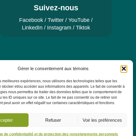
Suivez-nous
Facebook
/
Twitter
/
YouTube
/
LinkedIn
/
Instagram
/
Tiktok
Gérer le consentement aux témoins
re pour recevoir toutes les actualités, les
AS.
les meilleures expériences, nous utilisons des technologies telles que les
 stocker et/ou accéder aux informations des appareils. Le fait de consentir à
gies nous permettra de traiter des données telles que le comportement de
 les ID uniques sur ce site. Le fait de ne pas consentir ou de retirer son
M'abonner
 peut avoir un effet négatif sur certaines caractéristiques et fonctions.
cepter
Refuser
Voir les préférences
que de confidentialité et de protection des renseignements personnels