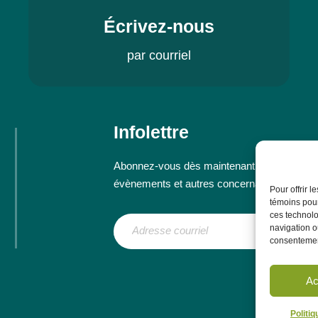
Écrivez-nous
par courriel
Infolettre
Abonnez-vous dès maintenant à notre infolett
évènements et autres concernant le CRÉP
Pour offrir 
témoins pour
ces technolo
navigation ou
consentement
Ac
Politi