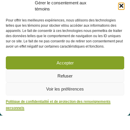
Gérer le consentement aux
e
Pavillon Manicouagan, 7
étage
témoins
2505, rue Saint-Hubert
Jonquière (Québec) G7X 7W2
Pour offrir les meilleures expériences, nous utilisons des technologies
telles que les témoins pour stocker et/ou accéder aux informations des
Consulter la section À PROPOS - ÉQUIPE pour les coordonnées
appareils. Le fait de consentir à ces technologies nous permettra de traiter
des membres de l'équipe.
des données telles que le comportement de navigation ou les ID uniques
sur ce site. Le fait de ne pas consentir ou de retirer son consentement peut
avoir un effet négatif sur certaines caractéristiques et fonctions.
Infolettre
Abonnez-vous dès maintenant à notre infolettre pour recevoir
Accepter
toutes les actualités, les évènements et autres concernant le
CRÉPAS.
Refuser
Voir les préférences
M'abonner
Politique de confidentialité et de protection des renseignements
personnels
Politique de confidentialité et de protection des renseignements personnels
©Tous droits réservés - CRÉPAS | Conception Web :
Arsenal Web