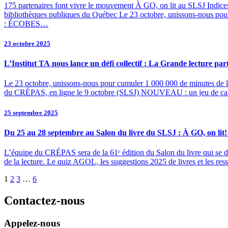
175 partenaires font vivre le mouvement À GO, on lit au SLSJ In
bibliothèques publiques du Québec Le 23 octobre, unissons-nous pour
: ÉCOBES…
23 octobre 2025
L’Institut TA nous lance un défi collectif : La Grande lecture par
Le 23 octobre, unissons-nous pour cumuler 1 000 000 de minutes de
du CRÉPAS, en ligne le 9 octobre (SLSJ) NOUVEAU : un jeu de ca
25 septembre 2025
Du 25 au 28 septembre au Salon du livre du SLSJ : À GO, on li
L’équipe du CRÉPAS sera de la 61ᵉ édition du Salon du livre qui se d
de la lecture. Le quiz AGOL, les suggestions 2025 de livres et les re
1
2
3
…
6
Contactez-nous
Appelez-nous