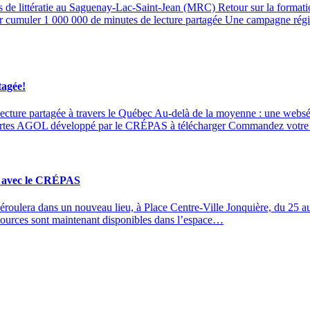
dices de littératie au Saguenay-Lac-Saint-Jean (MRC) Retour sur l
 cumuler 1 000 000 de minutes de lecture partagée Une campagne région
tagée!
 lecture partagée à travers le Québec Au-delà de la moyenne : une w
rtes AGOL développé par le CRÉPAS à télécharger Commandez votre
t! avec le CRÉPAS
éroulera dans un nouveau lieu, à Place Centre-Ville Jonquière, du 25 a
ssources sont maintenant disponibles dans l’espace…