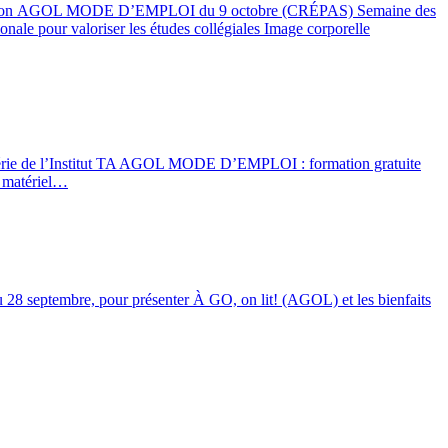
a formation AGOL MODE D’EMPLOI du 9 octobre (CRÉPAS) Semaine des
ale pour valoriser les études collégiales Image corporelle
ebsérie de l’Institut TA AGOL MODE D’EMPLOI : formation gratuite
 matériel…
u 28 septembre, pour présenter À GO, on lit! (AGOL) et les bienfaits