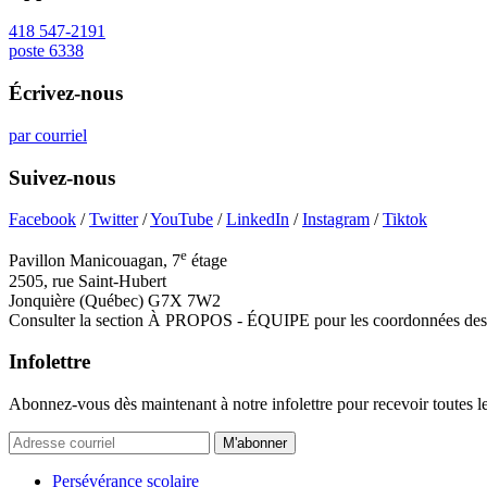
418 547-2191
poste 6338
Écrivez-nous
par courriel
Suivez-nous
Facebook
/
Twitter
/
YouTube
/
LinkedIn
/
Instagram
/
Tiktok
e
Pavillon Manicouagan, 7
étage
2505, rue Saint-Hubert
Jonquière (Québec) G7X 7W2
Consulter la section À PROPOS - ÉQUIPE pour les coordonnées des 
Infolettre
Abonnez-vous dès maintenant à notre infolettre pour recevoir toutes l
M'abonner
Persévérance scolaire