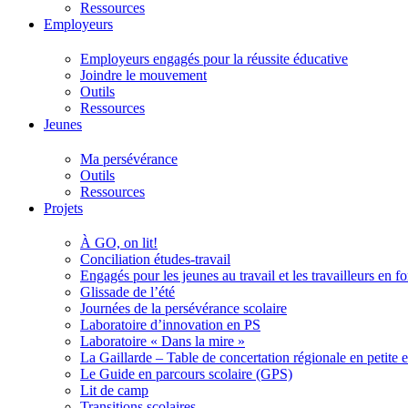
Ressources
Employeurs
Employeurs engagés pour la réussite éducative
Joindre le mouvement
Outils
Ressources
Jeunes
Ma persévérance
Outils
Ressources
Projets
À GO, on lit!
Conciliation études-travail
Engagés pour les jeunes au travail et les travailleurs en 
Glissade de l’été
Journées de la persévérance scolaire
Laboratoire d’innovation en PS
Laboratoire « Dans la mire »
La Gaillarde – Table de concertation régionale en petite 
Le Guide en parcours scolaire (GPS)
Lit de camp
Transitions scolaires