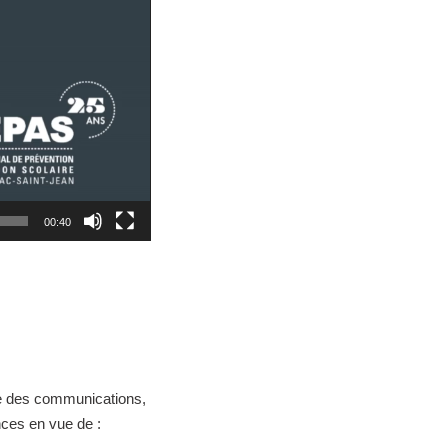
00:40
le des communications,
nces en vue de :