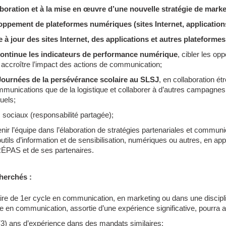
aboration et à la mise en œuvre d’une nouvelle stratégie de mark
oppement de plateformes numériques (sites Internet, applications
 à jour des sites Internet, des applications et autres plateform
continue les indicateurs de performance numérique
, cibler les op
 accroître l’impact des actions de communication;
Journées de la persévérance scolaire au SLSJ
, en collaboration étr
mmunications que de la logistique et collaborer à d’autres campagnes 
uels;
sociaux (responsabilité partagée);
nir l’équipe dans l’élaboration de stratégies partenariales et communic
tils d’information et de sensibilisation, numériques ou autres, en ap
RÉPAS et de ses partenaires.
cherchés :
ire de 1
er
cycle en communication, en marketing ou dans une discip
e en communication, assortie d’une expérience significative, pourra a
(3) ans d’expérience dans des mandats similaires;