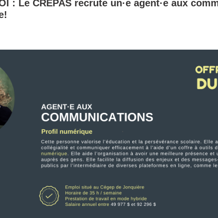
 : Le CRÉPAS recrute un·e agent·e aux comm
e!