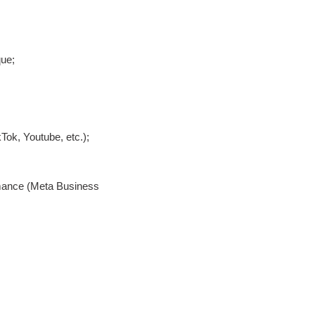
que;
kTok, Youtube
, etc.);
mance (
Meta Business