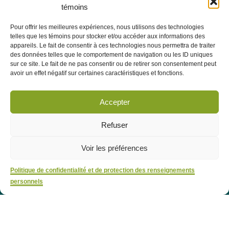
e
Pavillon Manicouagan, 7
étage
témoins
2505, rue Saint-Hubert
Jonquière (Québec) G7X 7W2
Pour offrir les meilleures expériences, nous utilisons des technologies
telles que les témoins pour stocker et/ou accéder aux informations des
Consulter la section À PROPOS - ÉQUIPE pour les coordonnées
appareils. Le fait de consentir à ces technologies nous permettra de traiter
des membres de l'équipe.
des données telles que le comportement de navigation ou les ID uniques
sur ce site. Le fait de ne pas consentir ou de retirer son consentement peut
avoir un effet négatif sur certaines caractéristiques et fonctions.
Infolettre
Abonnez-vous dès maintenant à notre infolettre pour recevoir
Accepter
toutes les actualités, les évènements et autres concernant le
CRÉPAS.
Refuser
Voir les préférences
M'abonner
Politique de confidentialité et de protection des renseignements
personnels
Politique de confidentialité et de protection des renseignements personnels
©Tous droits réservés - CRÉPAS | Conception Web :
Arsenal Web