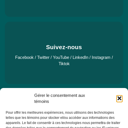
Suivez-nous
Facebook
/
Twitter
/
YouTube
/
LinkedIn
/
Instagram
/
Tiktok
Gérer le consentement aux
e
Pavillon Manicouagan, 7
étage
témoins
2505, rue Saint-Hubert
Jonquière (Québec) G7X 7W2
Pour offrir les meilleures expériences, nous utilisons des technologies
Consulter la section À PROPOS - ÉQUIPE pour les coordonnées
telles que les témoins pour stocker et/ou accéder aux informations des
des membres de l'équipe.
appareils. Le fait de consentir à ces technologies nous permettra de traiter