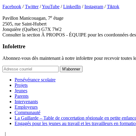
Facebook
/
Twitter
/
YouTube
/
LinkedIn
/
Instagram
/
Tiktok
e
Pavillon Manicouagan, 7
étage
2505, rue Saint-Hubert
Jonquière (Québec) G7X 7W2
Consulter la section À PROPOS - ÉQUIPE pour les coordonnées des 
Infolettre
Abonnez-vous dès maintenant à notre infolettre pour recevoir toutes l
M'abonner
Persévérance scolaire
Projets
Jeunes
Parents
Intervenants
Employeurs
Communauté
La Gaillarde – Table de concertation régionale en petite enfanc
Engagés pour les jeunes au travail et les travailleurs en formati
|