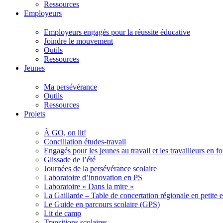
Ressources
Employeurs
Employeurs engagés pour la réussite éducative
Joindre le mouvement
Outils
Ressources
Jeunes
Ma persévérance
Outils
Ressources
Projets
À GO, on lit!
Conciliation études-travail
Engagés pour les jeunes au travail et les travailleurs en 
Glissade de l’été
Journées de la persévérance scolaire
Laboratoire d’innovation en PS
Laboratoire « Dans la mire »
La Gaillarde – Table de concertation régionale en petite 
Le Guide en parcours scolaire (GPS)
Lit de camp
Transitions scolaires