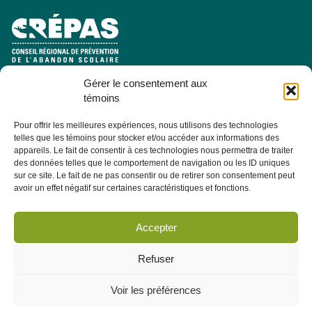
Gérer le consentement aux
e
Pavillon Manicouagan, 7
étage
témoins
2505, rue Saint-Hubert
Jonquière (Québec) G7X 7W2
Pour offrir les meilleures expériences, nous utilisons des technologies
telles que les témoins pour stocker et/ou accéder aux informations des
Consulter la section À PROPOS - ÉQUIPE pour les coordonnées
appareils. Le fait de consentir à ces technologies nous permettra de traiter
des membres de l'équipe.
des données telles que le comportement de navigation ou les ID uniques
sur ce site. Le fait de ne pas consentir ou de retirer son consentement peut
avoir un effet négatif sur certaines caractéristiques et fonctions.
Infolettre
Abonnez-vous dès maintenant à notre infolettre pour recevoir
Accepter
toutes les actualités, les évènements et autres concernant le
CRÉPAS.
Refuser
Voir les préférences
M'abonner