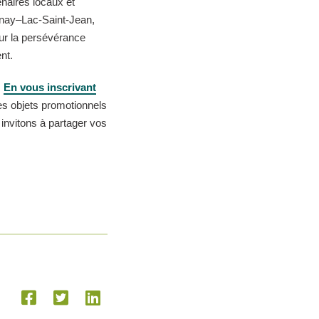
naires locaux et
enay–Lac‑Saint‑Jean,
ur la persévérance
nt.
.
En vous inscrivant
des objets promotionnels
invitons à partager vos