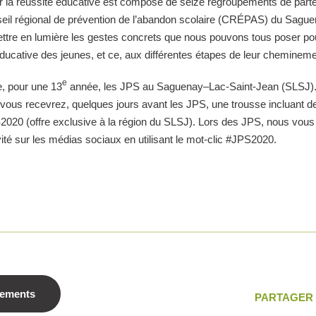
la réussite éducative est composé de seize regroupements de parte
seil régional de prévention de l’abandon scolaire (CRÉPAS) du Sagu
ettre en lumière les gestes concrets que nous pouvons tous poser po
 éducative des jeunes, et ce, aux différentes étapes de leur chemineme
e
 pour une 13
année, les JPS au Saguenay–Lac‑Saint‑Jean (SLSJ)
0, vous recevrez, quelques jours avant les JPS, une trousse incluant 
020 (offre exclusive à la région du SLSJ). Lors des JPS, nous vous 
vité sur les médias sociaux en utilisant le mot-clic #JPS2020.
nements
PARTAGER