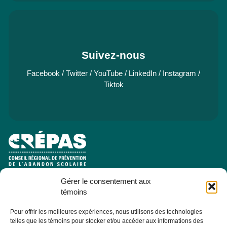
Suivez-nous
Facebook
/
Twitter
/
YouTube
/
LinkedIn
/
Instagram
/
Tiktok
Gérer le consentement aux
e
Pavillon Manicouagan, 7
étage
témoins
2505, rue Saint-Hubert
Jonquière (Québec) G7X 7W2
Pour offrir les meilleures expériences, nous utilisons des technologies
telles que les témoins pour stocker et/ou accéder aux informations des
Consulter la section À PROPOS - ÉQUIPE pour les coordonnées