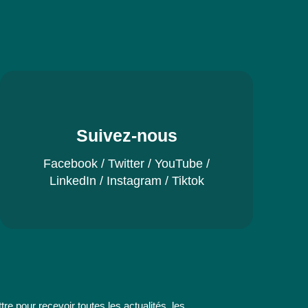
Suivez-nous
Facebook
/
Twitter
/
YouTube
/
LinkedIn
/
Instagram
/
Tiktok
re pour recevoir toutes les actualités, les