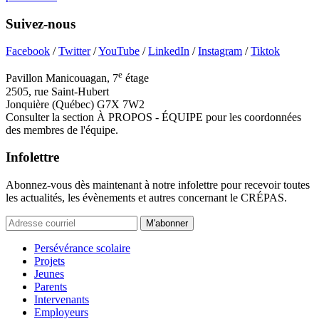
Suivez-nous
Facebook
/
Twitter
/
YouTube
/
LinkedIn
/
Instagram
/
Tiktok
e
Pavillon Manicouagan, 7
étage
2505, rue Saint-Hubert
Jonquière (Québec) G7X 7W2
Consulter la section À PROPOS - ÉQUIPE pour les coordonnées
des membres de l'équipe.
Infolettre
Abonnez-vous dès maintenant à notre infolettre pour recevoir toutes
les actualités, les évènements et autres concernant le CRÉPAS.
M'abonner
Persévérance scolaire
Projets
Jeunes
Parents
Intervenants
Employeurs