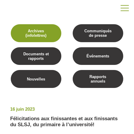
Archives
Communiqués
(infolettres)
de presse
Documents et
Événements
rapports
Rapports
Nouvelles
annuels
16 juin 2023
Félicitations aux finissantes et aux finissants
du SLSJ, du primaire à l’université!