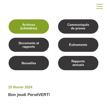
Archives
Communiqués
(infolettres)
de presse
Documents et
Événements
rapports
Rapports
Nouvelles
annuels
15 février 2024
Bon jeudi PerséVERT!