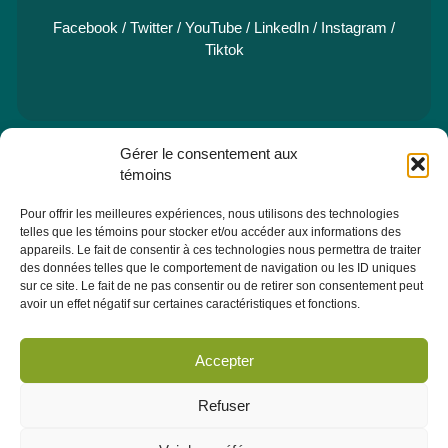
Facebook
/
Twitter
/
YouTube
/
LinkedIn
/
Instagram
/
Tiktok
Gérer le consentement aux
e
Pavillon Manicouagan, 7
étage
témoins
2505, rue Saint-Hubert
Jonquière (Québec) G7X 7W2
Pour offrir les meilleures expériences, nous utilisons des technologies
telles que les témoins pour stocker et/ou accéder aux informations des
Consulter la section À PROPOS - ÉQUIPE pour les coordonnées
appareils. Le fait de consentir à ces technologies nous permettra de traiter
des membres de l'équipe.
des données telles que le comportement de navigation ou les ID uniques
sur ce site. Le fait de ne pas consentir ou de retirer son consentement peut
avoir un effet négatif sur certaines caractéristiques et fonctions.
Infolettre
Abonnez-vous dès maintenant à notre infolettre pour recevoir
Accepter
toutes les actualités, les évènements et autres concernant le
CRÉPAS.
Refuser